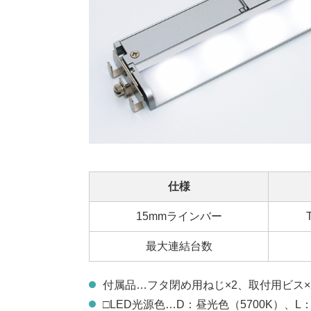
仕様
15mmラインバー
最大連結台数
付属品…フタ閉め用ねじ×2、取付用ビス×
□LED光源色…D：昼光色（5700K）、L：