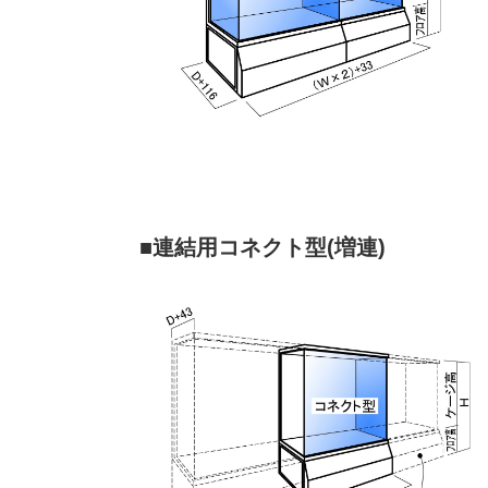
■連結用コネクト型(増連)